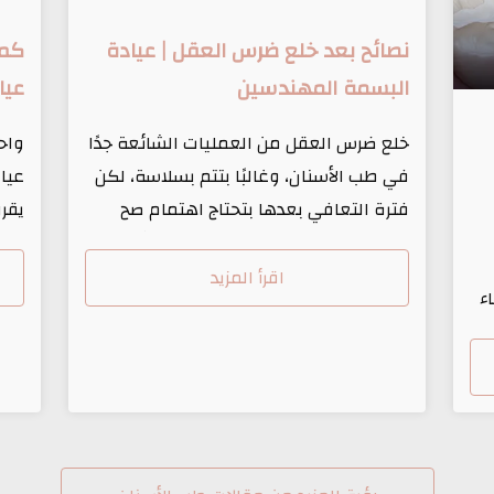
نصائح بعد خلع ضرس العقل | عيادة
كم 
البسمة المهندسين
عيا
خلع ضرس العقل من العمليات الشائعة جدًا
واحد
في طب الأسنان، وغالبًا بتتم بسلاسة، لكن
عيا
فترة التعافي بعدها بتحتاج اهتمام صح
يقرر
عشان تتجنب أي مضاعفات وتقلل الألم
ما ت
والتورم. في عيادة البسمة لطب الأسنان
لكل
اقرأ المزيد
اء
بالمهندسين، جمعنالك أهم النصائح العملية
هنش
ء
اللي هتحتاجها في الأيام الأولى بعد الخلع.
التئ
ليه بيُخلع ضرس العقل أصلًا؟ ضرس العقل
الأو
ل
بيُخلع غالبًا لما يكون: […]
مباش
ن