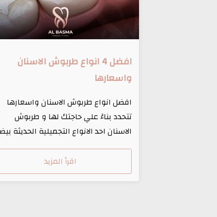
افضل 4 انواع طربوش الاسنان
واسعارها
افضل انواع طربوش الاسنان واسعارها
تتحدد بناءً علي حاجتك لها و طربوش
الاسنان احد الانواع التجميلية الحديثة بيض
تشبه لون الأسنان الطبيعية لتعويض الأدا
الوظيفي وتعيد المظهر الجمالي للاسنان
اقرأ المزيد
المصابة بالتسوس أو الكسر وغيرها. افض
سعر في مصر استخدامات طربوش الاسنا
: علاج التسوس ومنعه من الاستمرار فى