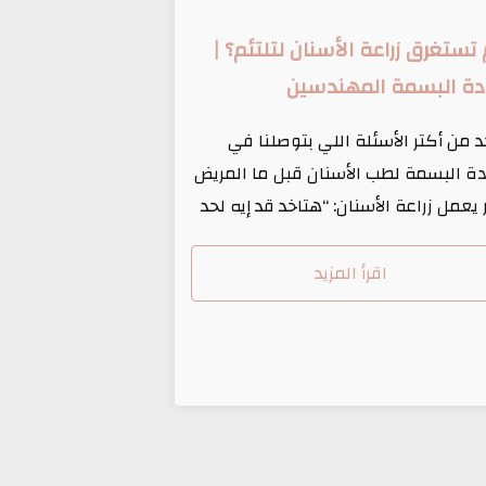
تستغرق زراعة الأسنان لتلتئم؟ |
دة البسمة المهندسين
 من أكتر الأسئلة اللي بتوصلنا في
دة البسمة لطب الأسنان قبل ما المريض
 يعمل زراعة الأسنان: “هتاخد قد إيه لحد
لتئم تمامًا؟” الإجابة مش رقم واحد ثابت
 الحالات، وبتختلف حسب عوامل كتير
اقرأ المزيد
رحها بالتفصيل في المقال ده. مراحل
ام زراعة الأسنان المرحلة الأولى: الالتئام
لي (أول أسبوعين) بعد عملية الزرع
رة، […]