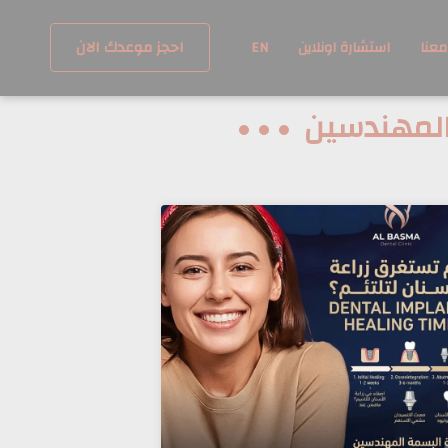
احجز موعدك الان
معنا
استشارة اونلاين
EN
المهندسين