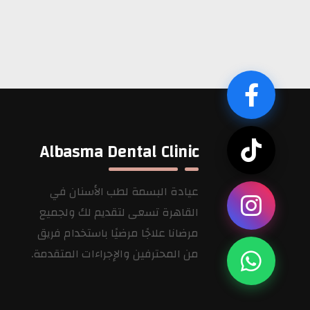
نخر السن مما يؤدى بالتالى الى الم […]
Albasma Dental Clinic
عيادة البسمة لطب الأسنان في
القاهرة تسعى لتقديم لك ولجميع
مرضانا علاجًا مرضيًا باستخدام فريق
من المحترفين والإجراءات المتقدمة.