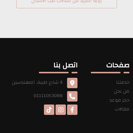
رؤية المزيد من مقالات طب الأسنان
صفحات
اتصل بنا
خدمتنا
4 شارع طيبة, المهندسين
من نحن
01111053088
حجز موعد
مقالات